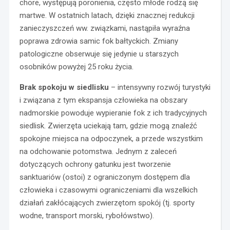
chore, występują poronienia, często młode rodzą się
martwe. W ostatnich latach, dzięki znacznej redukcji
zanieczyszczeń ww. związkami, nastąpiła wyraźna
poprawa zdrowia samic fok bałtyckich. Zmiany
patologiczne obserwuje się jedynie u starszych
osobników powyżej 25 roku życia.
Brak spokoju w siedlisku
– intensywny rozwój turystyki
i związana z tym ekspansja człowieka na obszary
nadmorskie powoduje wypieranie fok z ich tradycyjnych
siedlisk. Zwierzęta uciekają tam, gdzie mogą znaleźć
spokojne miejsca na odpoczynek, a przede wszystkim
na odchowanie potomstwa. Jednym z zaleceń
dotyczących ochrony gatunku jest tworzenie
sanktuariów (ostoi) z ograniczonym dostępem dla
człowieka i czasowymi ograniczeniami dla wszelkich
działań zakłócających zwierzętom spokój (tj. sporty
wodne, transport morski, rybołówstwo).