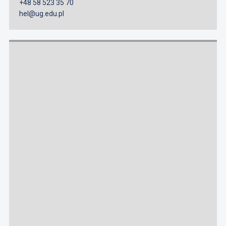
+48 58 523 35 70
hel@ug.edu.pl