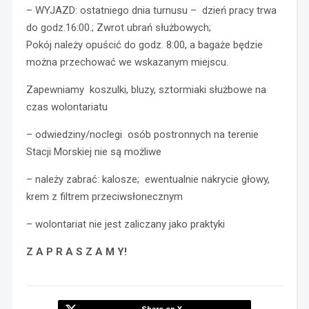
– WYJAZD: ostatniego dnia turnusu – dzień pracy trwa
do godz.16:00.; Zwrot ubrań służbowych;
Pokój należy opuścić do godz. 8:00, a bagaże będzie
można przechować we wskazanym miejscu.
Zapewniamy koszulki, bluzy, sztormiaki służbowe na
czas wolontariatu
– odwiedziny/noclegi osób postronnych na terenie
Stacji Morskiej nie są możliwe
– należy zabrać: kalosze; ewentualnie nakrycie głowy,
krem z filtrem przeciwsłonecznym
– wolontariat nie jest zaliczany jako praktyki
Z A P R A S Z A M Y!