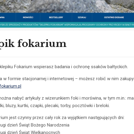
pik fokarium
klepiku Fokarium wspierasz badania i ochronę ssaków bałtyckich.
ła w formie stacjonarnej i internetowej – możesz robić w nim zakupy
fokarium.pl
ożna nabyć artykuły z wizerunkiem foki i morświna, w tym m.in.: ma
ki, bluzy, kurtki, czapki, plecaki, torby, pocztówki i breloki.
rium jest czynny przez cały rok za wyjątkiem następujących dni:
drugi dzień Świąt Bożego Narodzenia
rugi dzień Świąt Wielkanocnych