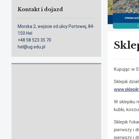
Kontakt i dojazd
Morska 2, wejście od ulicy Portowej, 84-
150 Hel
+48 58 523 35 70
Skle
hel@ug.edu.pl
Kupując w S
Sklepik dzia
www.sklepik
W sklepiku m
kubki, koszul
Sklepik foka
pierwszy i 
pierwszy i d