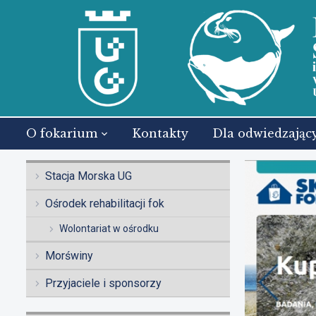
O fokarium
Kontakty
Dla odwiedzając
Stacja Morska UG
Ośrodek rehabilitacji fok
Wolontariat w ośrodku
Morświny
Przyjaciele i sponsorzy