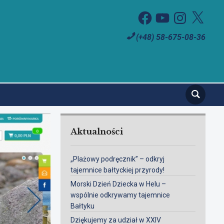
Facebook
YouTube
Instagram
X
(+48) 58-675-08-36
Aktualności
„Plażowy podręcznik” – odkryj
tajemnice bałtyckiej przyrody!
Morski Dzień Dziecka w Helu –
wspólnie odkrywamy tajemnice
Bałtyku
Dziękujemy za udział w XXIV