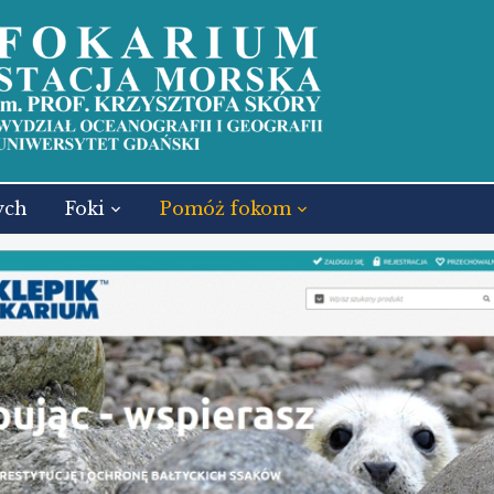
ych
Foki
Pomóż fokom