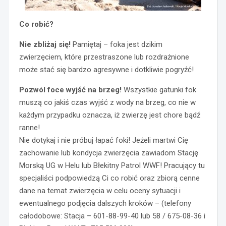
Co robić?
Nie zbliżaj się!
Pamiętaj – foka jest dzikim
zwierzęciem, które przestraszone lub rozdrażnione
może stać się bardzo agresywne i dotkliwie pogryźć!
Pozwól foce wyjść na brzeg!
Wszystkie gatunki fok
muszą co jakiś czas wyjść z wody na brzeg, co nie w
każdym przypadku oznacza, iż zwierzę jest chore bądź
ranne!
Nie dotykaj i nie próbuj łapać foki! Jeżeli martwi Cię
zachowanie lub kondycja zwierzęcia zawiadom Stację
Morską UG w Helu lub Błekitny Patrol WWF! Pracujący tu
specjaliści podpowiedzą Ci co robić oraz zbiorą cenne
dane na temat zwierzęcia w celu oceny sytuacji i
ewentualnego podjęcia dalszych kroków – (telefony
całodobowe: Stacja – 601-88-99-40 lub 58 / 675-08-36 i