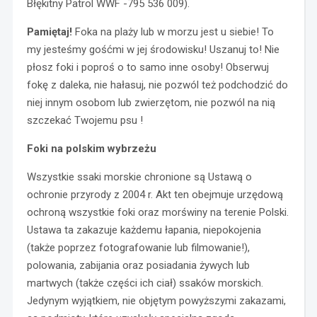
Błękitny Patrol WWF -795 536 009).
Pamiętaj!
Foka na plaży lub w morzu jest u siebie! To
my jesteśmy gośćmi w jej środowisku! Uszanuj to! Nie
płosz foki i poproś o to samo inne osoby! Obserwuj
fokę z daleka, nie hałasuj, nie pozwól też podchodzić do
niej innym osobom lub zwierzętom, nie pozwól na nią
szczekać Twojemu psu !
Foki na polskim wybrzeżu
Wszystkie ssaki morskie chronione są Ustawą o
ochronie przyrody z 2004 r. Akt ten obejmuje urzędową
ochroną wszystkie foki oraz morświny na terenie Polski.
Ustawa ta zakazuje każdemu łapania, niepokojenia
(także poprzez fotografowanie lub filmowanie!),
polowania, zabijania oraz posiadania żywych lub
martwych (także części ich ciał) ssaków morskich.
Jedynym wyjątkiem, nie objętym powyższymi zakazami,